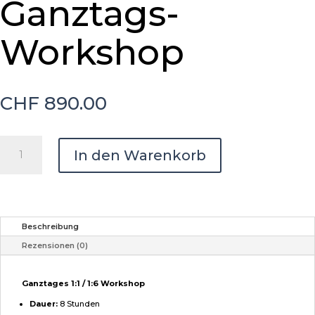
Ganztags-
Workshop
CHF
890.00
Ganztags-
In den Warenkorb
Workshop
Menge
Beschreibung
Rezensionen (0)
Ganztages 1:1 / 1:6 Workshop
Dauer:
8 Stunden